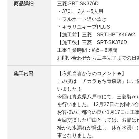
商品詳細
三菱 SRT-SK376D
・370L 3人～5人用
・フルオート追い炊き
・キラリユキープPLUS
【施工前】三菱 SRT-HPTK46W2
【施工後】三菱 SRT-SK376D
工事作業時間：約5～6時間
お問い合わせから工事完了までの日数：
施工内容
【💪担当者からのコメント🔥】
この度は「チカラもち青森店」にご
いました！
今回は青森県八戸市にて、三菱製か
を行いました。 12月27日にお問
お客様のご都合の良い1月17日に工
今回交換した理由としては、お湯は
栓から水漏れが発生し、床が水浸し
事となりました。