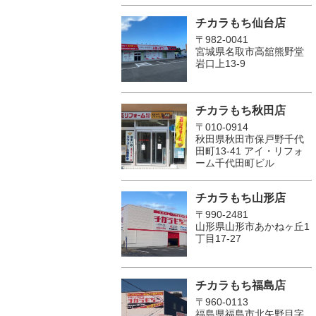
チカラもち仙台店
〒982-0041
宮城県名取市高舘熊野堂
岩口上13‐9
チカラもち秋田店
〒010-0914
秋田県秋田市保戸野千代
田町13-41 アイ・リフォ
ーム千代田町ビル
チカラもち山形店
〒990-2481
山形県山形市あかねヶ丘1
丁目17-27
チカラもち福島店
〒960-0113
福島県福島市北矢野目字