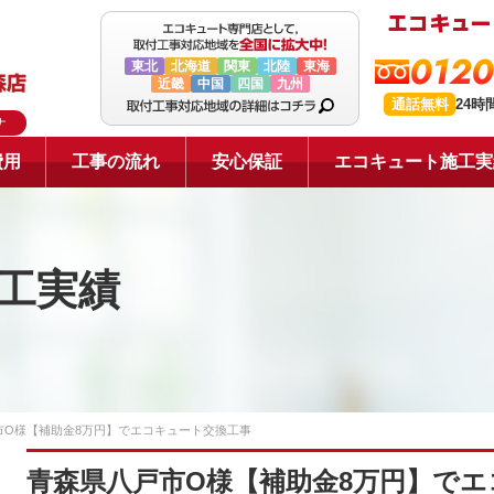
0120
東北
北海道
関東
北陸
東海
近畿
中国
四国
九州
通話無料
24時
ナ
費用
工事の流れ
安心保証
エコキュート施工実
工実績
市O様【補助金8万円】でエコキュート交換工事
青森県八戸市O様【補助金8万円】で