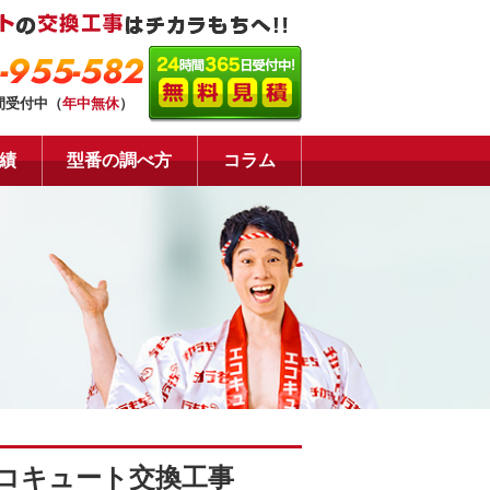
-955-582
間受付中（
年中無休
）
績
型番の調べ方
コラム
エコキュート交換工事