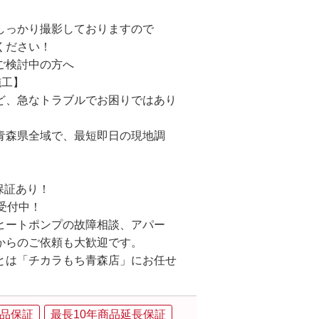
しっかり撮影しておりますので
ください！
ご検討中の方へ
施工】
ど、急なトラブルでお困りではあり
青森県全域で、最短即日の現地調
長保証あり！
間受付中！
ヒートポンプの故障相談、アパー
からのご依頼も大歓迎です。
とは「チカラもち青森店」にお任せ
品保証
最長10年商品延長保証