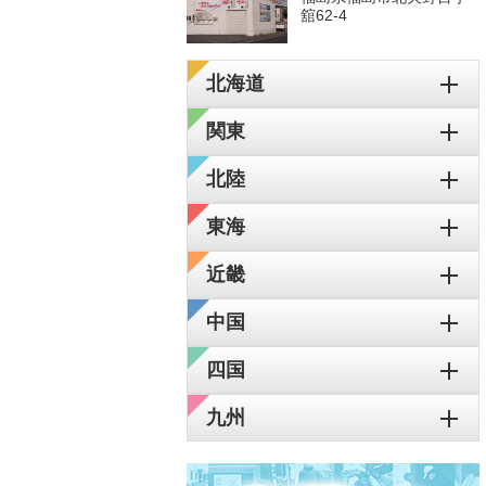
舘62-4
北海道
関東
北陸
東海
近畿
中国
四国
九州