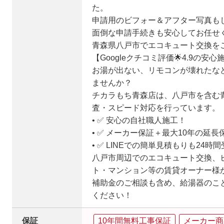
た。
申請用のビフォー＆アフター写真も
面倒な申請手続きも安心してお任せ
青森県八戸市でエコキュート交換を
【Googleクチコミ評価🌟4.9の安心
お湯が出ない、リモコンが壊れたな
ませんか？
チカラもち青森店は、八戸市を含む
査・スピード対応を行っています。
• ✅ 安心の自社職人施工！
• ✅ メーカー保証＋最大10年の延
• ✅ LINEでの簡単見積もりも24時
八戸市周辺でのエコキュート交換、
ト・マンション等の賃貸オーナー様
補助金のご相談も含め、給湯器のこ
ください！
保証
10年間無料工事保証
メーカー商