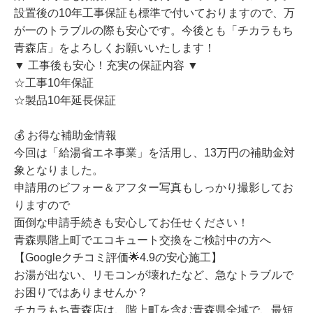
設置後の10年工事保証も標準で付いておりますので、万
が一のトラブルの際も安心です。今後とも「チカラもち
青森店」をよろしくお願いいたします！
▼ 工事後も安心！充実の保証内容 ▼
☆工事10年保証
☆製品10年延長保証
💰 お得な補助金情報
今回は「給湯省エネ事業」を活用し、13万円の補助金対
象となりました。
申請用のビフォー＆アフター写真もしっかり撮影してお
りますので
面倒な申請手続きも安心してお任せください！
青森県階上町でエコキュート交換をご検討中の方へ
【Googleクチコミ評価🌟4.9の安心施工】
お湯が出ない、リモコンが壊れたなど、急なトラブルで
お困りではありませんか？
チカラもち青森店は、階上町を含む青森県全域で、最短