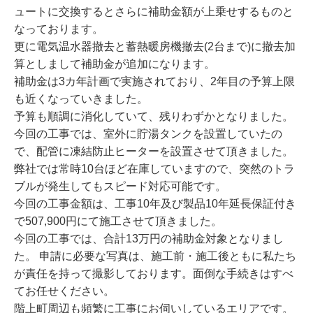
ュートに交換するとさらに補助金額が上乗せするものと
なっております。
更に電気温水器撤去と蓄熱暖房機撤去(2台まで)に撤去加
算としまして補助金が追加になります。
補助金は3カ年計画で実施されており、2年目の予算上限
も近くなっていきました。
予算も順調に消化していて、残りわずかとなりました。
今回の工事では、室外に貯湯タンクを設置していたの
で、配管に凍結防止ヒーターを設置させて頂きました。
弊社では常時10台ほど在庫していますので、突然のトラ
ブルが発生してもスピード対応可能です。
今回の工事金額は、工事10年及び製品10年延長保証付き
で507,900円にて施工させて頂きました。
今回の工事では、合計13万円の補助金対象となりまし
た。 申請に必要な写真は、施工前・施工後ともに私たち
が責任を持って撮影しております。面倒な手続きはすべ
てお任せください。
階上町周辺も頻繁に工事にお伺いしているエリアです。