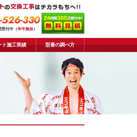
-526-330
間受付中（
年中無休
）
ート施工実績
型番の調べ方