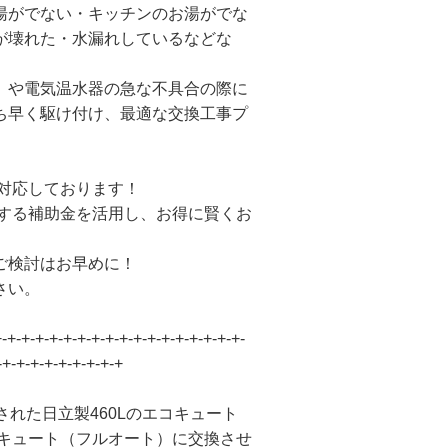
湯がでない・キッチンのお湯がでな
が壊れた・水漏れしているなどな
）や電気温水器の急な不具合の際に
ち早く駆け付け、最適な交換工事プ
も対応しております！
施する補助金を活用し、お得に賢くお
ご検討はお早めに！
さい。
+-+-+-+-+-+-+-+-+-+-+-+-+-+-+-+-+-+-
-+-+-+-+-+-+-+-+-+
された日立製460Lのエコキュート
コキュート（フルオート）に交換させ