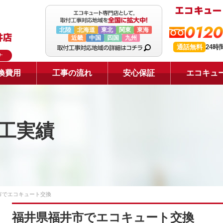
0120
北陸
北海道
東北
関東
東海
近畿
中国
四国
九州
通話無料
24時
ナ
換費用
工事の流れ
安心保証
エコキュ
工実績
市でエコキュート交換
福井県福井市でエコキュート交換