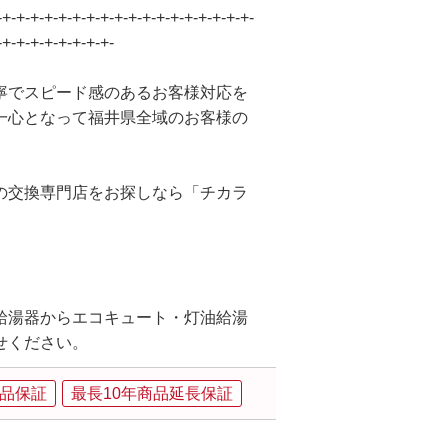
-+-+-+-+-+-+-+-+-+-+-+-+-+-+-+-+-+-+-
-+-+-+-+-+-+-+-+-
寧でスピード感のあるお客様対応を
一心となって福井県全域のお客様の
の交換専門店をお探しなら「チカラ
給湯器からエコキュート・灯油給湯
せください。
品保証
最長10年商品延長保証