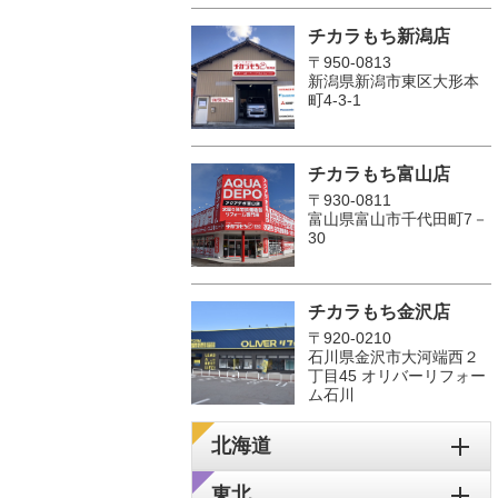
チカラもち新潟店
〒950-0813
新潟県新潟市東区大形本
町4-3-1
チカラもち富山店
〒930-0811
富山県富山市千代田町7－
30
チカラもち金沢店
〒920-0210
石川県金沢市大河端西２
丁目45 オリバーリフォー
ム石川
北海道
東北