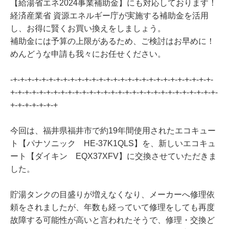
【給湯省エネ2024事業補助金】にも対応しております！
経済産業省 資源エネルギー庁が実施する補助金を活用
し、お得に賢くお買い換えをしましょう。
補助金には予算の上限があるため、ご検討はお早めに！
めんどうな申請も我々にお任せください。
-+-+-+-+-+-+-+-+-+-+-+-+-+-+-+-+-+-+-+-+-+-+-+-+-+-+-+-+-
+-+-+-+-+-+-+-+-+-+-+-+-+-+-+-+-+-+-+-+-+-+-+-+-+-+-+-+-+-
+-+-+-+-+-+-+
今回は、福井県福井市で約19年間使用されたエコキュー
ト【パナソニック HE-37K1QLS】を、新しいエコキュ
ート【ダイキン EQX37XFV】に交換させていただきま
した。
貯湯タンクの目盛りが増えなくなり、メーカーへ修理依
頼をされましたが、年数も経っていて修理をしても再度
故障する可能性が高いと言われたそうで、修理・交換ど