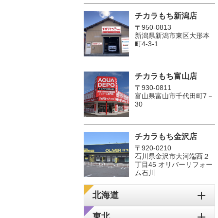
チカラもち新潟店
〒950-0813
新潟県新潟市東区大形本
町4-3-1
チカラもち富山店
〒930-0811
富山県富山市千代田町7－
30
チカラもち金沢店
〒920-0210
石川県金沢市大河端西２
丁目45 オリバーリフォー
ム石川
北海道
東北