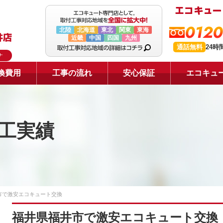
0120
北陸
北海道
東北
関東
東海
近畿
中国
四国
九州
通話無料
24時
ナ
換費用
工事の流れ
安心保証
エコキュ
工実績
市で激安エコキュート交換
福井県福井市で激安エコキュート交換