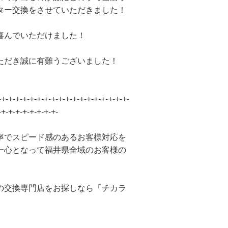
ター交換をさせていただきました！
喜んでいただけました！
ただき誠に有難うございました！
-+-+-+-+-+-+-+-+-+-+-+-+-+-+-+-+-+-+-
-+-+-+-+-+-+-+-+-
寧でスピード感のあるお客様対応を
一心となって福井県全域のお客様の
の交換専門店をお探しなら「チカラ