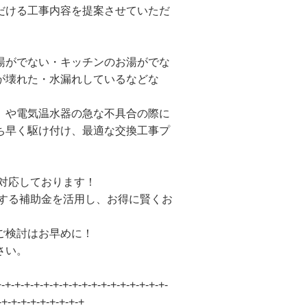
だける工事内容を提案させていただ
湯がでない・キッチンのお湯がでな
が壊れた・水漏れしているなどな
）や電気温水器の急な不具合の際に
ち早く駆け付け、最適な交換工事プ
も対応しております！
施する補助金を活用し、お得に賢くお
ご検討はお早めに！
さい。
+-+-+-+-+-+-+-+-+-+-+-+-+-+-+-+-+-+-
-+-+-+-+-+-+-+-+-+