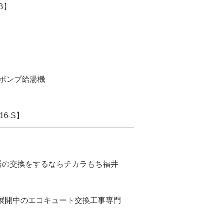
B】
トポンプ給湯機
6-S】
水器の交換をするならチカラもち福井
で展開中のエコキュート交換工事専門