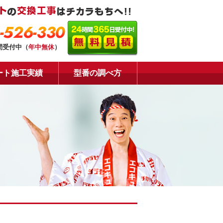
-526-330
間受付中（
年中無休
）
ート施工実績
型番の調べ方