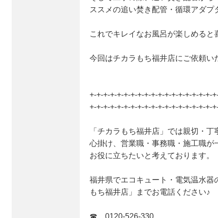
ススメの追い焚き配管・循環アダプ
これでキレイなお風呂が楽しめると
今回はチカラもち福井店にご依頼い
+-+-+-+-+-+-+-+-+-+-+-+-+-+-+-+-+-+-+
+-+-+-+-+-+-+-+-+-+-+-+-+-+-+-+-+-+-+
「チカラもち福井店」では親切・丁
心掛け、営業職・事務職・施工職が
お役に立ちたいと考えております。
福井県でエコキュート・電気温水器
もち福井店」までお電話ください♪
☎ 0120-526-330