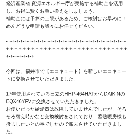
経済産業省 資源エネルギー庁が実施する補助金を活用
し、お得に賢くお買い換えをしましょう。
補助金には予算の上限があるため、ご検討はお早めに！
めんどうな申請も我々にお任せください。
-+-+-+-+-+-+-+-+-+-+-+-+-+-+-+-+-+-+-+-+-+-+-+-+-+-+-+-+-
+-+-+-+-+-+-+-+-+-+-+-+-+-+-+-+-+-+-+-+-+-+-+-+-+-+-+-+-+-
+-+-+-+-+-+-+
今回は、福井市で【エコキュート】を新しいエコキュー
トに交換させていただきました。
17年使用されている日立のHHP-464HATからDAIKINの
EQX46YFVに交換させていただきました。
お使いだった給湯器は故障していませんでしたが、そろ
そろ替え時かなと交換検討をされており、蓄熱暖房機も
撤去したいとの事でしたので撤去させていただきまし
た。