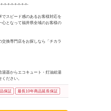
-+-+-+-+-+-+-+-+-
寧でスピード感のあるお客様対応を
一心となって福井県全域のお客様の
の交換専門店をお探しなら「チカラ
給湯器からエコキュート・灯油給湯
せください。
品保証
最長10年商品延長保証