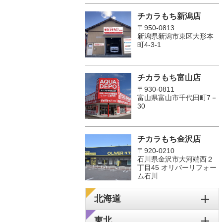
チカラもち新潟店
〒950-0813
新潟県新潟市東区大形本
町4-3-1
チカラもち富山店
〒930-0811
富山県富山市千代田町7－
30
チカラもち金沢店
〒920-0210
石川県金沢市大河端西２
丁目45 オリバーリフォー
ム石川
北海道
東北