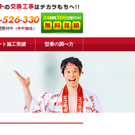
-526-330
間受付中（
年中無休
）
ート施工実績
型番の調べ方