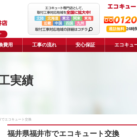
0120
北陸
北海道
東北
関東
東海
近畿
中国
四国
九州
通話無料
24時
ナ
換費用
工事の流れ
安心保証
エコキュ
工実績
市でエコキュート交換
福井県福井市でエコキュート交換