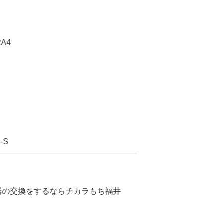
A4
-S
水器の交換をするならチカラもち福井