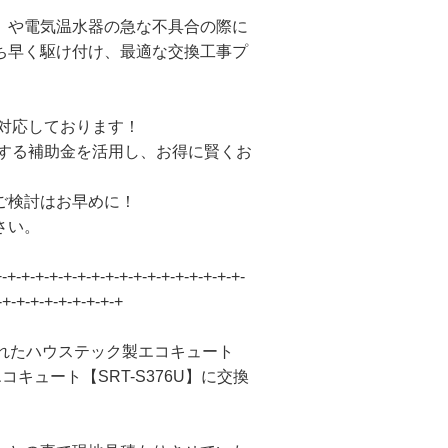
）や電気温水器の急な不具合の際に
ち早く駆け付け、最適な交換工事プ
も対応しております！
施する補助金を活用し、お得に賢くお
ご検討はお早めに！
さい。
+-+-+-+-+-+-+-+-+-+-+-+-+-+-+-+-+-+-
-+-+-+-+-+-+-+-+-+
されたハウステック製エコキュート
エコキュート【SRT-S376U】に交換