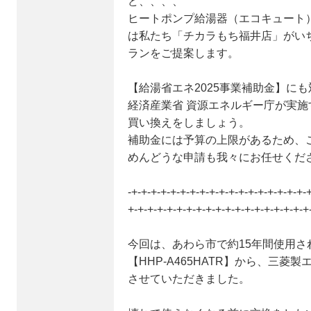
ど、、、、
ヒートポンプ給湯器（エコキュート
は私たち「チカラもち福井店」がい
ランをご提案します。
【給湯省エネ2025事業補助金】に
経済産業省 資源エネルギー庁が実
買い換えをしましょう。
補助金には予算の上限があるため、
めんどうな申請も我々にお任せくだ
-+-+-+-+-+-+-+-+-+-+-+-+-+-+-+-+-+-+-
+-+-+-+-+-+-+-+-+-+-+-+-+-+-+-+-+-+-+
今回は、あわら市で約15年間使用
【HHP-A465HATR】から、三菱製
させていただきました。