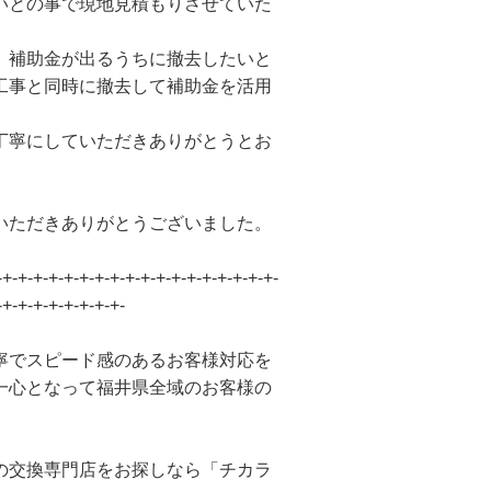
いとの事で現地見積もりさせていた
、補助金が出るうちに撤去したいと
工事と同時に撤去して補助金を活用
丁寧にしていただきありがとうとお
いただきありがとうございました。
-+-+-+-+-+-+-+-+-+-+-+-+-+-+-+-+-+-+-
-+-+-+-+-+-+-+-+-
寧でスピード感のあるお客様対応を
一心となって福井県全域のお客様の
の交換専門店をお探しなら「チカラ