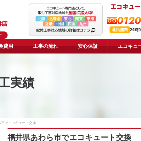
0120
北陸
北海道
東北
関東
東海
近畿
中国
四国
九州
通話無料
24時
ナ
換費用
工事の流れ
安心保証
エコキュ
工実績
ら市でエコキュート交換
福井県あわら市でエコキュート交換