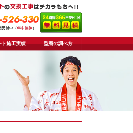
-526-330
間受付中（
年中無休
）
ート施工実績
型番の調べ方