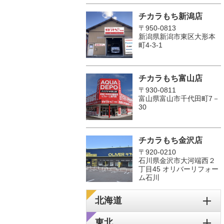
チカラもち新潟店
〒950-0813
新潟県新潟市東区大形本
町4-3-1
チカラもち富山店
〒930-0811
富山県富山市千代田町7－
30
チカラもち金沢店
〒920-0210
石川県金沢市大河端西２
丁目45 オリバーリフォー
ム石川
北海道
東北