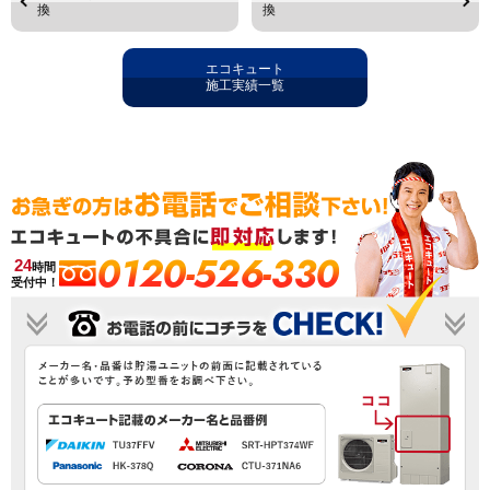
換
換
エコキュート
施工実績一覧
0120-526-330
24
時間
受付中！