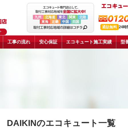
0120
九州
北海道
東北
関東
北陸
東海
近畿
中国
四国
通話無料
24
ナ
工事の流れ
安心保証
エコキュート施工実績
型
DAIKINのエコキュート一覧