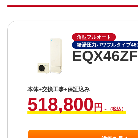
角型フルオート
給湯圧力パワフルタイプ460
EQX46Z
本体+交換工事+保証込み
518,800
円
～（税込）