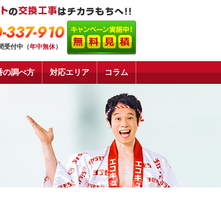
-337-910
時間受付中（
年中無休
）
番の調べ方
対応エリア
コラム