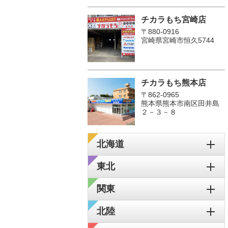
チカラもち宮崎店
〒880-0916
宮崎県宮崎市恒久5744
チカラもち熊本店
〒862-0965
熊本県熊本市南区田井島
２－３－８
北海道
東北
関東
北陸