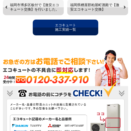
福岡市博多区板付で【激安エコ
福岡県糟屋郡粕屋町酒殿で【激
キュート交換】を行いました。
安エコキュート交換】
エコキュート
施工実績一覧
0120-337-910
24
時間
受付中！