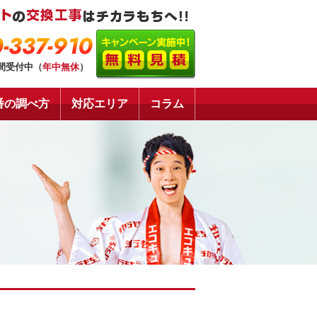
-337-910
時間受付中（
年中無休
）
番の調べ方
対応エリア
コラム