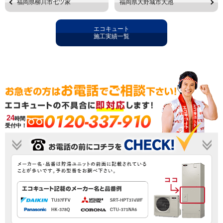
福岡県柳川市七ツ家
福岡県大野城市大池
エコキュート
施工実績一覧
0120-337-910
24
時間
受付中！