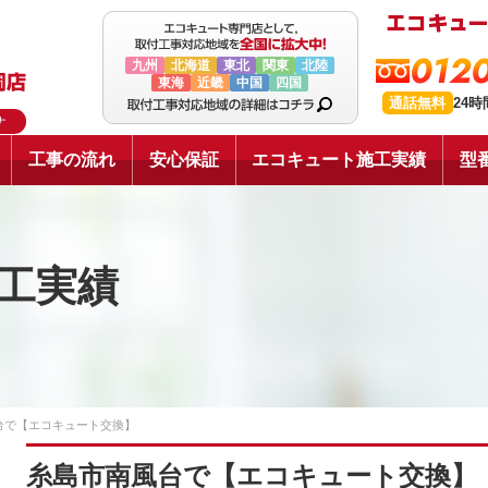
0120
九州
北海道
東北
関東
北陸
東海
近畿
中国
四国
通話無料
24
ナ
工事の流れ
安心保証
エコキュート施工実績
型
工実績
台で【エコキュート交換】
糸島市南風台で【エコキュート交換】