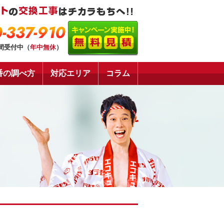
-337-910
時間受付中（
年中無休
）
番の調べ方
対応エリア
コラム