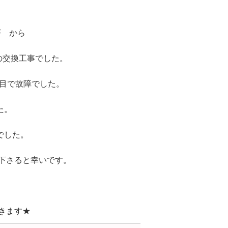
F から
 への交換工事でした。
年目で故障でした。
た。
でした。
絡下さると幸いです。
できます★