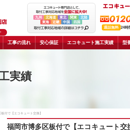
0120
九州
北海道
東北
関東
北陸
東海
近畿
中国
四国
通話無料
24
ナ
工事の流れ
安心保証
エコキュート施工実績
型
工実績
区板付で【エコキュート交換】
福岡市博多区板付で【エコキュート交