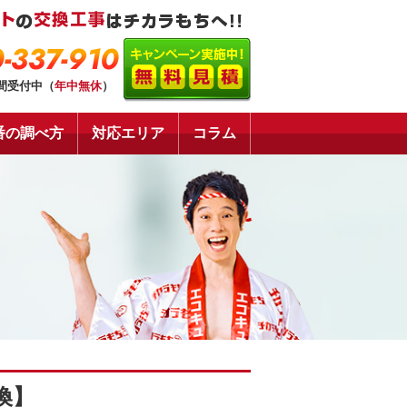
-337-910
時間受付中（
年中無休
）
番の調べ方
対応エリア
コラム
換】