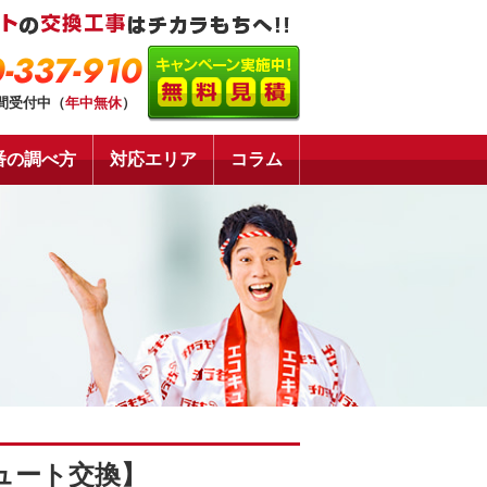
-337-910
時間受付中（
年中無休
）
番の調べ方
対応エリア
コラム
ュート交換】