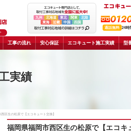
0120
九州
北海道
東北
関東
北陸
東海
近畿
中国
四国
通話無料
24
ナ
工事の流れ
安心保証
エコキュート施工実績
型
工実績
市西区生の松原で【エコキュート交換】
福岡県福岡市西区生の松原で【エコキ