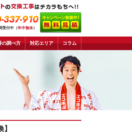
-337-910
時間受付中（
年中無休
）
番の調べ方
対応エリア
コラム
換】