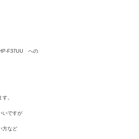
。
HP-F37UU への
ます。
いいですが
い方など