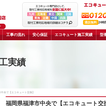
0120
九州
北海道
東北
関東
北陸
東海
近畿
中国
四国
通話無料
24
ナ
工事の流れ
安心保証
エコキュート施工実績
型
工実績
市中央で【エコキュート交換】
福岡県福津市中央で【エコキュート交