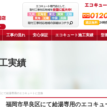
0120
九州
北海道
東北
関東
北陸
東海
近畿
中国
四国
通話無料
24
ナ
工事の流れ
安心保証
エコキュート施工実績
型
工実績
区にて給湯専用のエコキュートに交換
福岡市早良区にて給湯専用のエコキュ