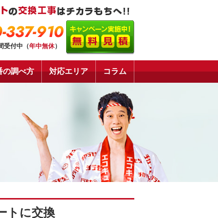
-337-910
時間受付中（
年中無休
）
番の調べ方
対応エリア
コラム
ートに交換