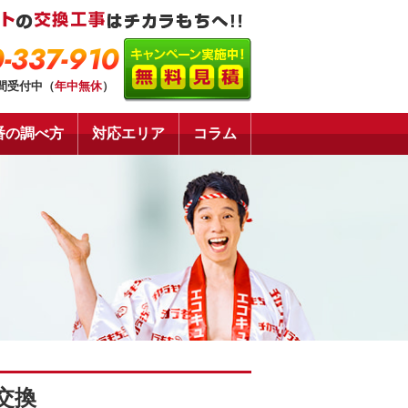
-337-910
時間受付中（
年中無休
）
番の調べ方
対応エリア
コラム
交換