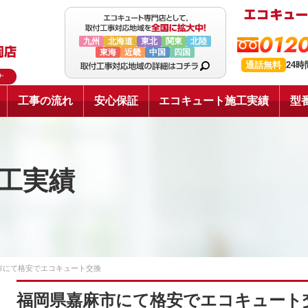
0120
九州
北海道
東北
関東
北陸
東海
近畿
中国
四国
通話無料
24
ナ
工事の流れ
安心保証
エコキュート施工実績
型
工実績
市にて格安でエコキュート交換
福岡県嘉麻市にて格安でエコキュート