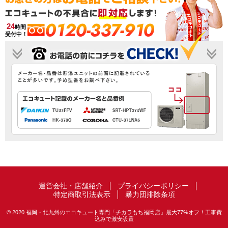
0120-337-910
24
時間
受付中！
運営会社・店舗紹介
プライバシーポリシー
特定商取引法表示
暴力団排除条項
© 2020 福岡・北九州のエコキュート専門「チカラもち福岡店」最大77%オフ！工事費
込みで激安設置