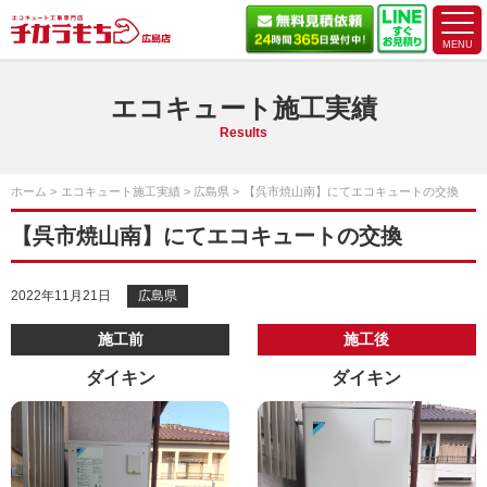
エコキュート施工実績
Results
ホーム
エコキュート施工実績
広島県
【呉市焼山南】にてエコキュートの交換
【呉市焼山南】にてエコキュートの交換
2022年11月21日
広島県
施工前
施工後
ダイキン
ダイキン