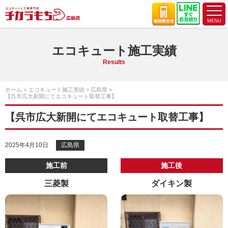
エコキュート施工実績
Results
ホーム
エコキュート施工実績
広島県
【呉市広大新開にてエコキュート取替工事】
【呉市広大新開にてエコキュート取替工事】
2025年4月10日
広島県
施工前
施工後
三菱製
ダイキン製