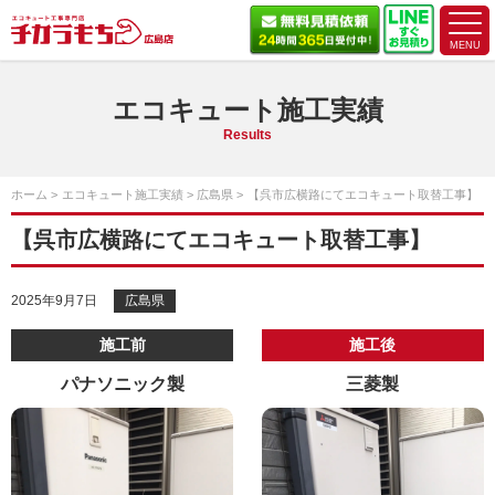
エコキュート施工実績
Results
ホーム
エコキュート施工実績
広島県
【呉市広横路にてエコキュート取替工事】
【呉市広横路にてエコキュート取替工事】
2025年9月7日
広島県
施工前
施工後
パナソニック製
三菱製