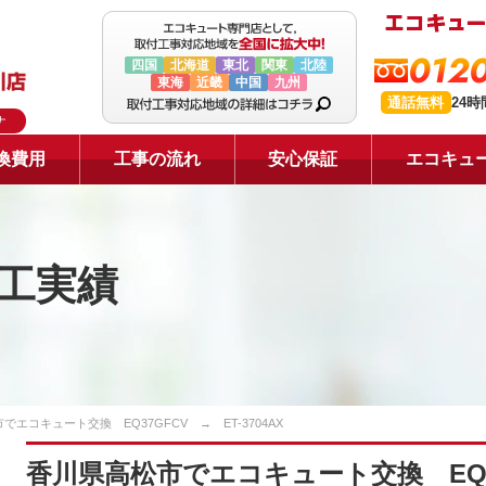
0120
四国
北海道
東北
関東
北陸
東海
近畿
中国
九州
通話無料
24
ナ
換費用
工事の流れ
安心保証
エコキュ
工実績
でエコキュート交換 EQ37GFCV → ET-3704AX
香川県高松市でエコキュート交換 EQ37