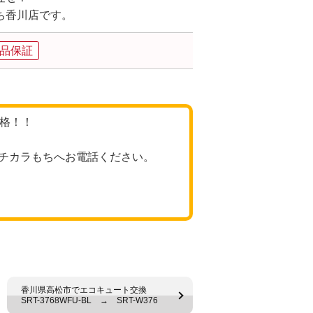
ち香川店です。
品保証
価格！！
チカラもちへお電話ください。
香川県高松市でエコキュート交換
SRT-3768WFU-BL → SRT-W376