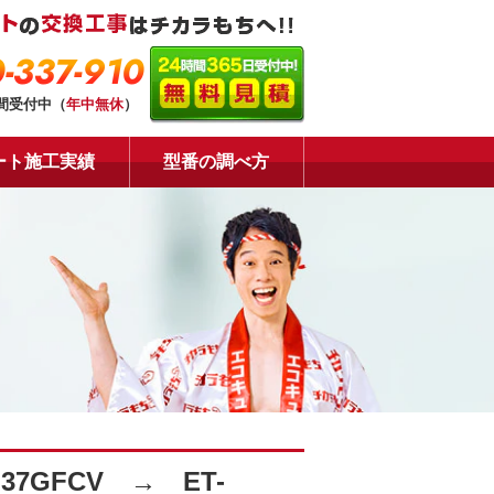
-337-910
時間受付中（
年中無休
）
ート施工実績
型番の調べ方
GFCV → ET-