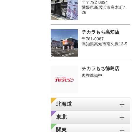
〒〒792-0894
愛媛県新居浜市高木町7-
26
チカラもち高知店
〒781-0087
高知県高知市南久保13-5
チカラもち徳島店
現在準備中
北海道
東北
関東