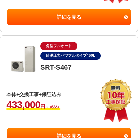
詳細を見る
角型フルオート
給湯圧力パワフルタイプ460L
SRT-S467
本体+交換工事+保証込み
433,000
円
～（税込）
詳細を見る