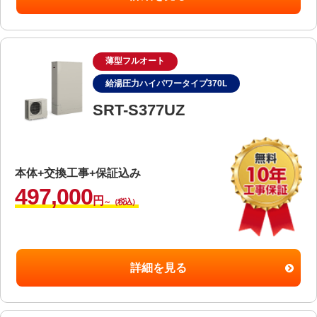
薄型フルオート
給湯圧力ハイパワータイプ370L
SRT-S377UZ
本体+交換工事+保証込み
497,000
円
～（税込）
詳細を見る