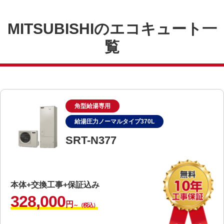
MITSUBISHIのエコキュート一
覧
角型給湯専用
給湯圧力ノーマルタイプ370L
SRT-N377
本体+交換工事+保証込み
328,000
円
～（税込）