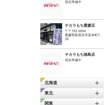
現在準備中
チカラもち愛媛店
〒〒792-0894
愛媛県新居浜市高木町7-
26
チカラもち徳島店
現在準備中
北海道
東北
関東