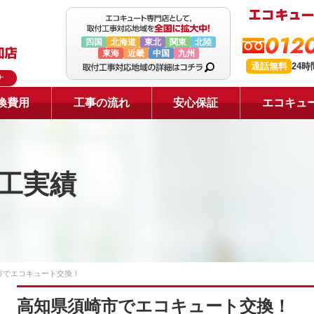
0120
四国
北海道
東北
関東
北陸
東海
近畿
中国
九州
通話無料
24
ナ
換費用
工事の流れ
安心保証
エコキュ
工実績
市でエコキュート交換！
高知県須崎市でエコキュート交換！