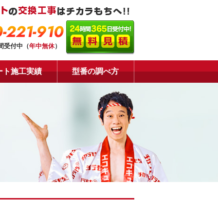
-221-910
時間受付中（
年中無休
）
ート施工実績
型番の調べ方