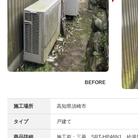
施工場所
高知県須崎市
タイプ
戸建て
商品詳細
施工前：三菱 SRT-HP46N1 給