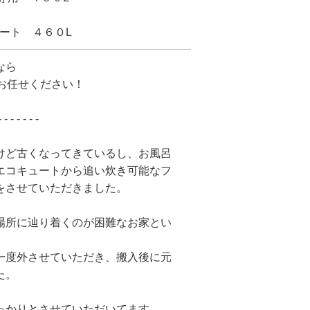
オート ４６０L
なら
にお任せください！
- - - - - - -
けど古くなってきているし、お風呂
エコキュートから追い炊き可能なフ
をさせていただきました。
場所に辿り着くのが困難なお家とい
一度外させていただき、搬入後に元
た。
っかりとさせていただいてます。