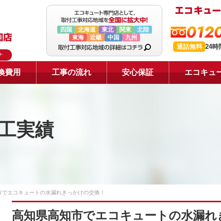
0120
四国
北海道
東北
関東
北陸
東海
近畿
中国
九州
通話無料
24
ナ
換費用
工事の流れ
安心保証
エコキュ
工実績
市でエコキュートの水漏れきっかけの交換！
高知県高知市でエコキュートの水漏れ