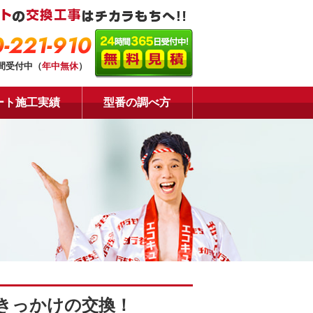
-221-910
時間受付中（
年中無休
）
ート施工実績
型番の調べ方
きっかけの交換！