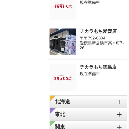
現在準備中
チカラもち愛媛店
〒〒792-0894
愛媛県新居浜市高木町7-
26
チカラもち徳島店
現在準備中
北海道
東北
関東