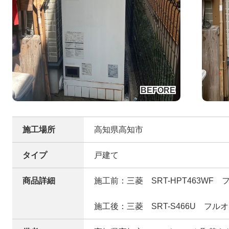
施工場所
高知県高知市
タイプ
戸建て
商品詳細
施工前：三菱 SRT-HPT463WF
施工後：三菱 SRT-S466U フル