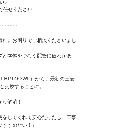
なら
にお任せください！
- - - - - - -
漏れにお困りでご相談くださいまし
プと本体をつなぐ配管に破れがあ
。
-HPT463WF）から、最新の三菱
）へと交換することに。
かり解消！
明をしてくれて安心だったし、工事
ひすすめたい！』