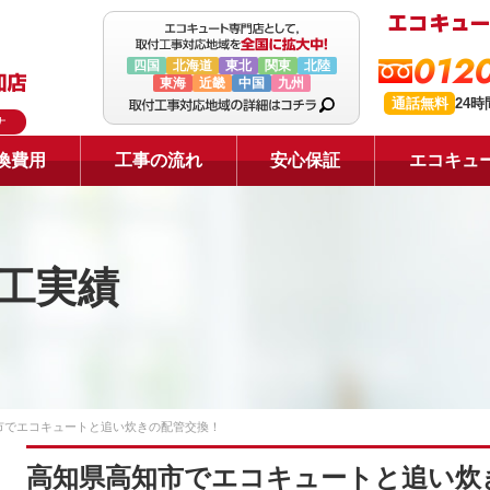
0120
四国
北海道
東北
関東
北陸
東海
近畿
中国
九州
通話無料
24
ナ
換費用
工事の流れ
安心保証
エコキュ
工実績
市でエコキュートと追い炊きの配管交換！
高知県高知市でエコキュートと追い炊