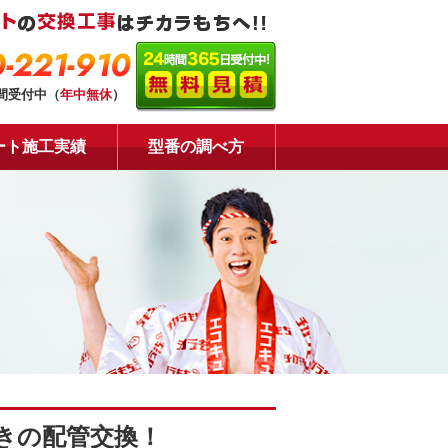
-221-910
時間受付中（
年中無休
）
ート施工実績
型番の調べ方
きの配管交換！