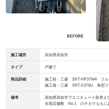
施工場所
高知県高知市
タイプ
戸建て
商品詳細
施工前：三菱 SRT-HP37W4 フル
施工後：三菱 SRT-S376U 角型
備考
高知県高知市でエコキュート取替え
全国店舗数 No.1 のチカラもち