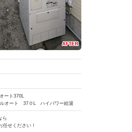
オート370L
フルオート 37０L ハイパワー給湯
なら
にお任せください！