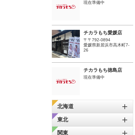
現在準備中
チカラもち愛媛店
〒〒792-0894
愛媛県新居浜市高木町7-
26
チカラもち徳島店
現在準備中
北海道
東北
関東