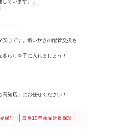
謝しています。」
す！
- - - - - - -
が安心です。追い炊きの配管交換も
な暮らしを手に入れましょう！
ち高知店』にお任せください！
品保証
最長10年商品延長保証