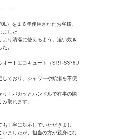
- - - - - - -
 370L）を１６年使用されたお客様。
れました。
りより清潔に使えるよう、追い炊き
した。
ートエコキュート（SRT-S376U
定しており、シャワーや給湯を不便
かり！パカッとハンドルで有事の際
くみ取れます。
ても丁寧に対応していただきまし
ていましたが、担当の方が親身にな