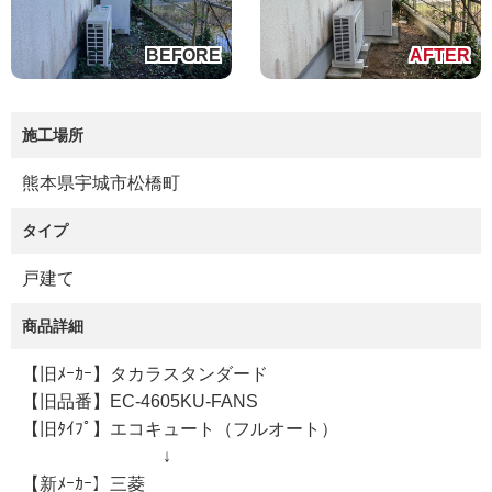
施工場所
熊本県宇城市松橋町
タイプ
戸建て
商品詳細
【旧ﾒｰｶｰ】タカラスタンダード
【旧品番】EC-4605KU-FANS
【旧ﾀｲﾌﾟ】エコキュート（フルオート）
↓
【新ﾒｰｶｰ】三菱