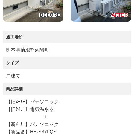
施工場所
熊本県菊池郡菊陽町
タイプ
戸建て
商品詳細
【旧ﾒｰｶｰ】パナソニック
【旧ﾀｲﾌﾟ】電気温水器
↓
【新ﾒｰｶｰ】パナソニック
【新品番】HE-S37LQS