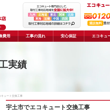
0120
九州
北海道
東北
関東
北陸
東海
近畿
中国
四国
通話無料
受付
ナ
換費用
工事の流れ
安心保証
エコキュ
工実績
コキュート交換工事
宇土市でエコキュート交換工事