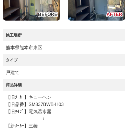
施工場所
熊本県熊本市東区
タイプ
戸建て
商品詳細
【旧ﾒｰｶｰ】キューヘン
【旧品番】SM837BWB-H03
【旧ﾀｲﾌﾟ】電気温水器
↓
【新ﾒｰｶｰ】三菱