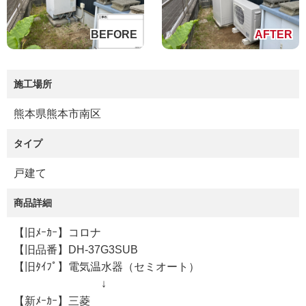
施工場所
熊本県熊本市南区
タイプ
戸建て
商品詳細
【旧ﾒｰｶｰ】コロナ
【旧品番】DH-37G3SUB
【旧ﾀｲﾌﾟ】電気温水器（セミオート）
↓
【新ﾒｰｶｰ】三菱