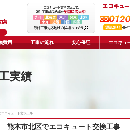
0120
九州
北海道
東北
関東
北陸
東海
近畿
中国
四国
通話無料
受付
ナ
換費用
工事の流れ
安心保証
エコキュ
工実績
でエコキュート交換工事
熊本市北区でエコキュート交換工事