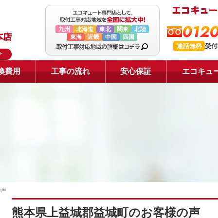
0120
九州
北海道
東北
関東
北陸
東海
近畿
中国
四国
通話無料
受付
ナ
換費用
工事の流れ
安心保証
エコキュ
の声
熊本県上益城郡益城町のお客様の声