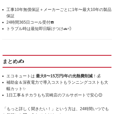
工事10年無償保証＋メーカーごとに1年〜最大10年の製品
保証
24時間365日コール受付☎️
トラブル時は最短即日駆けつけ🚗💨
まとめ✍️
エコキュートは
最大8〜15万円/年の光熱費削減
！💰
補助金＆深夜電力で導入コストもランニングコストも大
幅カット✨
1日工事＆チカラもち宮崎店のフルサポートで安心😊
「もっと詳しく聞きたい！」という方は、24時間いつでも