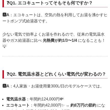
❓Q1. エコキュートってそもそも何ですか？
🅰️A
：エコキュートは、空気の熱を利用してお湯を沸かすヒ
ートポンプ式給湯器です。
少ない電気で効率よくお湯を作れるので、従来の電気温水
器やガス給湯器に比べ
光熱費が約1/3〜1/4
になることも！
💡
❓Q2. 電気温水器とどれくらい電気代が変わるの？
🅰️A
：4人家族・お湯使用量300L/日のモデルケースでは、
電気温水器
：年間約124,000円💸
エコキュート
：年間約42,000円✨ →
約8万円の節約
にな