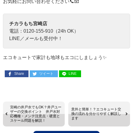
お気軽にお問い合わせください📞📧
チカラもち宮崎店
電話：0120-155-910（24h OK）
LINE／メールも受付中！
エコキュートで家計も地球もエコにしましょう✨
Share
ツイート
LINE
宮崎の井戸水でもOK？井戸ユー
意外と簡単！？エコキュート交
ザーの交換ポイント 井戸水対
換の流れを分かりやすく解説し
応機種・メンテ注意点・硬度と
ます
スケール問題を解説！