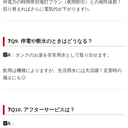
州電力の時間帯別電灯プラン（夜間割引）との相性抜群！
切り替えればさらに電気代が下がります📉
❓Q9. 停電や断水のときはどうなる？
🅰️A
：タンクのお湯を非常用水として取り出せます。
飲用は機種によりますが、生活用水には大活躍！災害時の
備えにも◎
❓Q10. アフターサービスは？
🅰️A
：