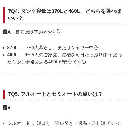
❓Q4. タンク容量は370Lと460L、どちらを選べば
いい？
🅰️A
：目安は以下のとおり👇
370L
… 1〜3人暮らし、またはシャワー中心
460L
… 4〜5人のご家庭、浴槽を毎日たっぷり使う 迷っ
たら少し余裕のある460Lが安心です😊
❓Q5. フルオートとセミオートの違いは？
🅰️A
：
フルオート
… 湯はり・追い焚き・保温・足し湯ぜんぶ自