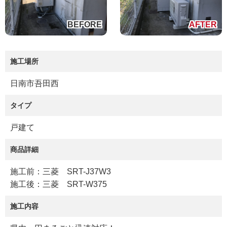
施工場所
日南市吾田西
タイプ
戸建て
商品詳細
施工前：三菱 SRT-J37W3
施工後：三菱 SRT-W375
施工内容