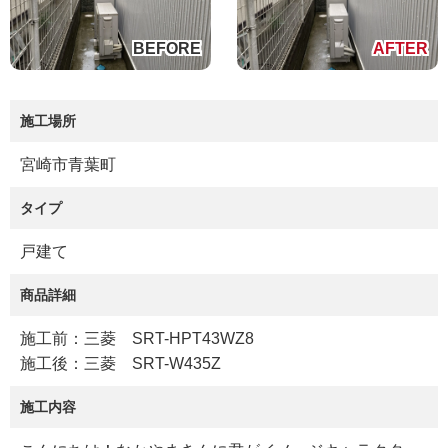
施工場所
宮崎市青葉町
タイプ
戸建て
商品詳細
施工前：三菱 SRT-HPT43WZ8
施工後：三菱 SRT-W435Z
施工内容