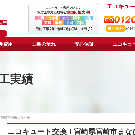
0120
九州
北海道
東北
関東
北陸
東海
近畿
中国
四国
通話無料
24
ナ
換費用
工事の流れ
安心保証
エコキュ
工実績
宮崎県宮崎市まなび野
エコキュート交換！宮崎県宮崎市まな