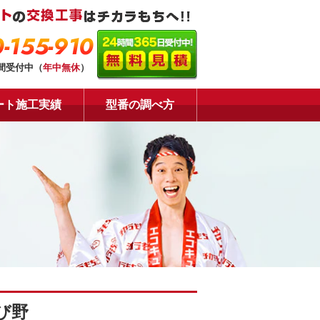
-155-910
時間受付中（
年中無休
）
ート施工実績
型番の調べ方
び野