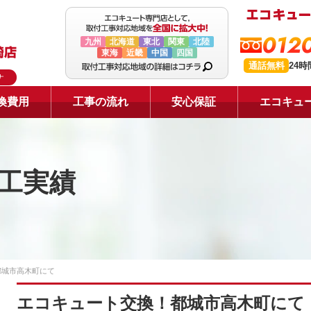
0120
九州
北海道
東北
関東
北陸
東海
近畿
中国
四国
通話無料
24
ナ
換費用
工事の流れ
安心保証
エコキュ
工実績
都城市高木町にて
エコキュート交換！都城市高木町にて