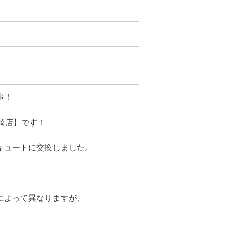
事！
崎店】です！
キュートに交換しました。
によって異なりますが、
。