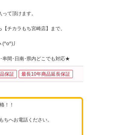
入って頂けます。
ら【チカラもち宮崎店】まで、
^o^)丿
の･串間･日南･県内どこでも対応★
品保証
最長10年商品延長保証
価格！！
もちへお電話ください。