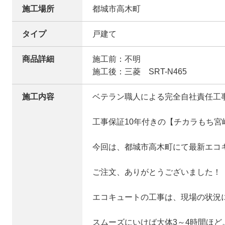
施工場所
都城市高木町
タイプ
戸建て
商品詳細
施工前：不明
施工後：三菱 SRT-N465
施工内容
ベテラン職人による完全自社責任工
工事保証10年付きの【チカラもち宮
今回は、都城市高木町にて最新エコ
ご注文、ありがとうございました！
エコキュートの工事は、現場の状況
スムーズにいけば大体3～4時間ほど