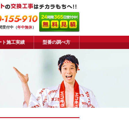
-155-910
時間受付中（
年中無休
）
ート施工実績
型番の調べ方