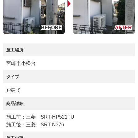
施工場所
宮崎市小松台
タイプ
戸建て
商品詳細
施工前：三菱 SRT-HP521TU
施工後：三菱 SRT-N376