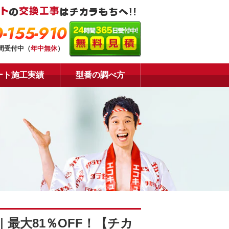
-155-910
時間受付中（
年中無休
）
ート施工実績
型番の調べ方
最大81％OFF！【チカ