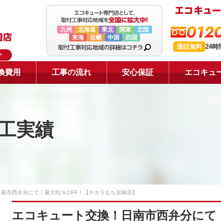
0120
九州
北海道
東北
関東
北陸
東海
近畿
中国
四国
通話無料
24
ナ
換費用
工事の流れ
安心保証
エコキュ
工実績
南市西弁分にて｜最大81％OFF！【チカラもち宮崎店】
エコキュート交換！日南市西弁分にて｜