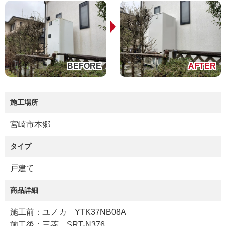
施工場所
宮崎市本郷
タイプ
戸建て
商品詳細
施工前：ユノカ YTK37NB08A
施工後：三菱 SRT-N376