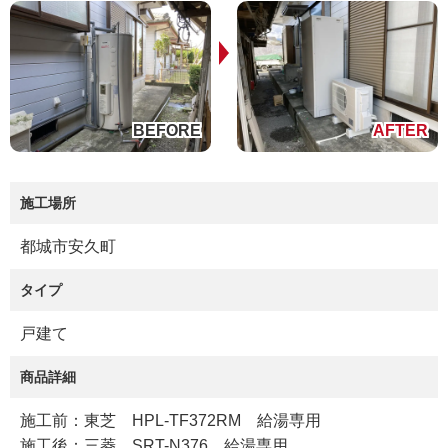
施工場所
都城市安久町
タイプ
戸建て
商品詳細
施工前：東芝 HPL-TF372RM 給湯専用
施工後：三菱 SRT-N376 給湯専用