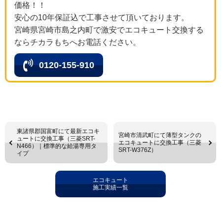
価格！！
安心の10年保証込で工事させて頂いております。
宮崎県宮崎市島之内町で激安でエコキュート交換する
ならチカラもちへお電話ください。
0120-155-910
東諸県郡国富町にて最新エコキ
宮崎市清武町にて薄型タンクの
ュートに交換工事（三菱SRT-
エコキュートに交換工事（三菱
N466）｜標準的な給湯専用タ
SRT-W376Z）
イプ
エコキュート
施工実績一覧