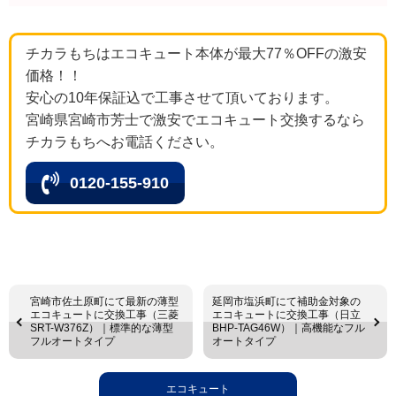
チカラもちはエコキュート本体が最大77％OFFの激安
価格！！
安心の10年保証込で工事させて頂いております。
宮崎県宮崎市芳士で激安でエコキュート交換するなら
チカラもちへお電話ください。
0120-155-910
宮崎市佐土原町にて最新の薄型
延岡市塩浜町にて補助金対象の
エコキュートに交換工事（三菱
エコキュートに交換工事（日立
SRT-W376Z）｜標準的な薄型
BHP-TAG46W）｜高機能なフル
フルオートタイプ
オートタイプ
エコキュート