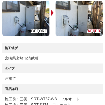
施工場所
宮崎県宮崎市清武町
タイプ
戸建て
商品詳細
施工前：三菱 SRT-WT37-WB フルオート
施工後：三菱 SRT-S376 フルオート