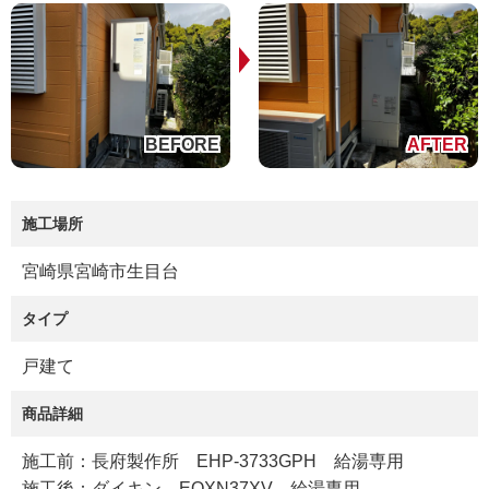
施工場所
宮崎県宮崎市生目台
タイプ
戸建て
商品詳細
施工前：長府製作所 EHP-3733GPH 給湯専用
施工後：ダイキン EQXN37XV 給湯専用