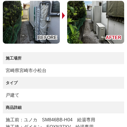
施工場所
宮崎県宮崎市小松台
タイプ
戸建て
商品詳細
施工前：ユノカ SM846BB-H04 給湯専用
施工後：ダイキン EQXN37XV 給湯専用