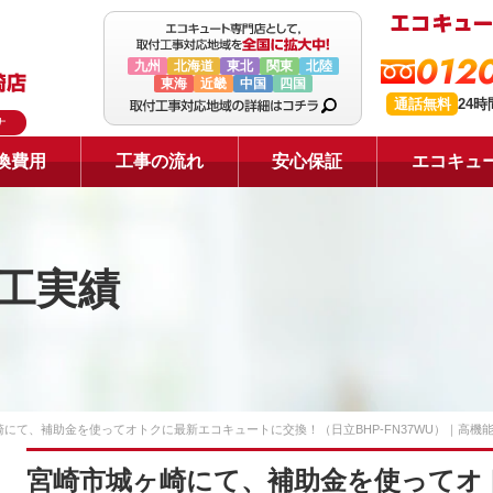
0120
九州
北海道
東北
関東
北陸
東海
近畿
中国
四国
通話無料
24
ナ
換費用
工事の流れ
安心保証
エコキュ
工実績
にて、補助金を使ってオトクに最新エコキュートに交換！（日立BHP-FN37WU）｜高機
宮崎市城ヶ崎にて、補助金を使ってオ