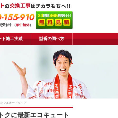
-155-910
時間受付中（
年中無休
）
ート施工実績
型番の調べ方
能なフルオートタイプ
トクに最新エコキュート