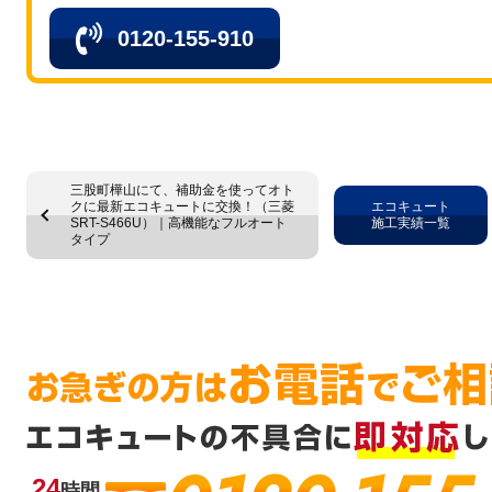
0120-155-910
三股町樺山にて、補助金を使ってオト
クに最新エコキュートに交換！（三菱
エコキュート
SRT-S466U）｜高機能なフルオート
施工実績一覧
タイプ
24
時間