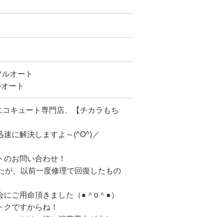
 フルオート
ルオート
のエコキュート専門店、【チカラもち
速に解決しますよ～(^O^)／
トのお問い合わせ！
したが、以前一度修理で回復したもの
にご用命頂きました（●＾o＾●）
トクですからね！